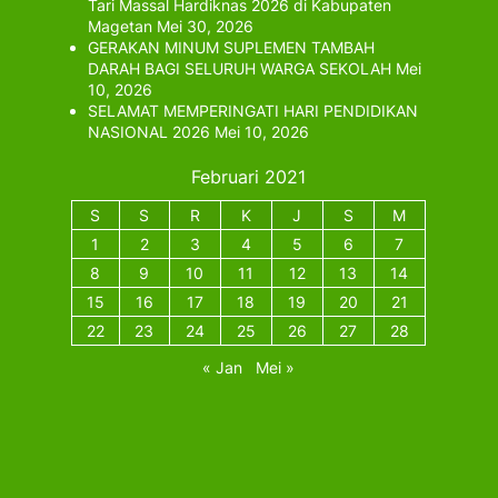
Tari Massal Hardiknas 2026 di Kabupaten
Magetan
Mei 30, 2026
GERAKAN MINUM SUPLEMEN TAMBAH
DARAH BAGI SELURUH WARGA SEKOLAH
Mei
10, 2026
SELAMAT MEMPERINGATI HARI PENDIDIKAN
NASIONAL 2026
Mei 10, 2026
Februari 2021
S
S
R
K
J
S
M
1
2
3
4
5
6
7
8
9
10
11
12
13
14
15
16
17
18
19
20
21
22
23
24
25
26
27
28
« Jan
Mei »