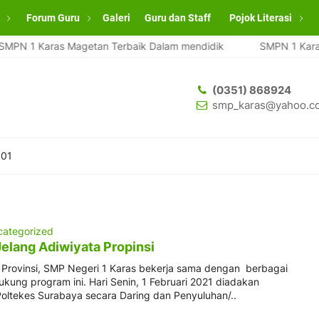
Forum Guru
Galeri
Guru dan Staff
Pojok Literasi
PN 1 Karas Magetan Terbaik Dalam mendidik
SMPN 1 Karas 
(0351) 868924
smp_karas@yahoo.co
-
01
categorized
elang Adiwiyata Propinsi
 Provinsi, SMP Negeri 1 Karas bekerja sama dengan berbagai
kung program ini. Hari Senin, 1 Februari 2021 diadakan
Poltekes Surabaya secara Daring dan Penyuluhan/..