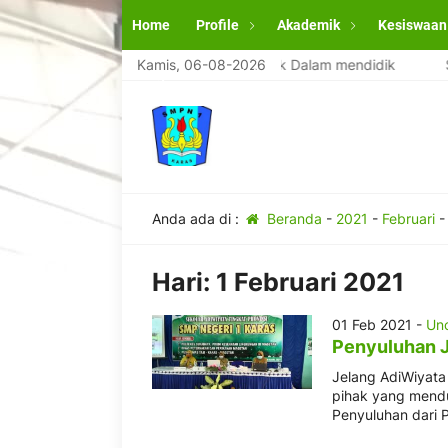
Home
Profile
Akademik
Kesiswaan
SMPN 1 Karas Magetan Terbaik Dalam mendidik
Kamis, 06-08-2026
SM
Pengumuman Kelulusan
Anda ada di :
Beranda
-
2021
-
Februari
Hari:
1 Februari 2021
01 Feb 2021 -
Un
Penyuluhan J
Jelang AdiWiyata
pihak yang mendu
Penyuluhan dari 