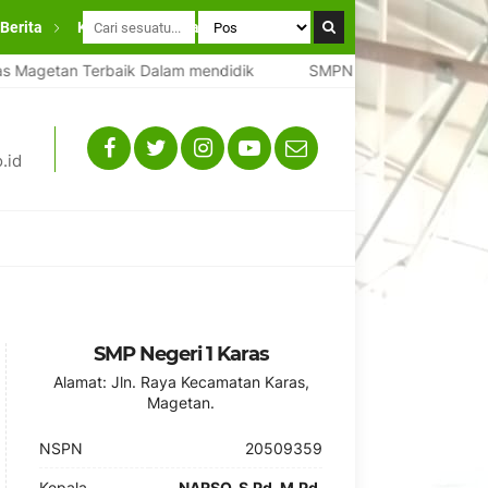
Berita
Kontak
Layanan Wali Murid
Magetan Terbaik Dalam mendidik
SMPN 1 Karas Magetan Ter
.id
SMP Negeri 1 Karas
Alamat: Jln. Raya Kecamatan Karas,
Magetan.
NSPN
20509359
Kepala
NARSO, S.Pd, M.Pd.