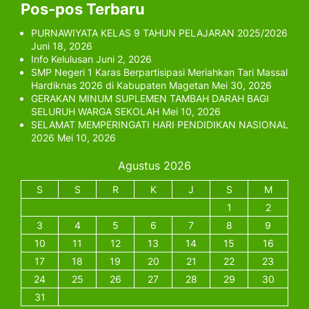
Pos-pos Terbaru
PURNAWIYATA KELAS 9 TAHUN PELAJARAN 2025/2026
Juni 18, 2026
Info Kelulusan
Juni 2, 2026
SMP Negeri 1 Karas Berpartisipasi Meriahkan Tari Massal
Hardiknas 2026 di Kabupaten Magetan
Mei 30, 2026
GERAKAN MINUM SUPLEMEN TAMBAH DARAH BAGI
SELURUH WARGA SEKOLAH
Mei 10, 2026
SELAMAT MEMPERINGATI HARI PENDIDIKAN NASIONAL
2026
Mei 10, 2026
Agustus 2026
S
S
R
K
J
S
M
1
2
3
4
5
6
7
8
9
10
11
12
13
14
15
16
17
18
19
20
21
22
23
24
25
26
27
28
29
30
31