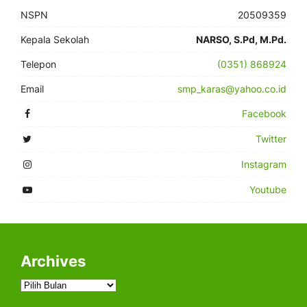
NSPN
20509359
Kepala Sekolah
NARSO, S.Pd, M.Pd.
Telepon
(0351) 868924
Email
smp_karas@yahoo.co.id
Facebook
Twitter
Instagram
Youtube
Archives
Archives