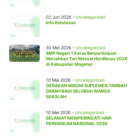
02 Jun 2026 -
Uncategorized
Info Kelulusan
30 Mei 2026 -
Uncategorized
SMP Negeri 1 Karas Berpartisipasi
Meriahkan Tari Massal Hardiknas 2026
di Kabupaten Magetan
10 Mei 2026 -
Uncategorized
GERAKAN MINUM SUPLEMEN TAMBAH
DARAH BAGI SELURUH WARGA
SEKOLAH
10 Mei 2026 -
Uncategorized
SELAMAT MEMPERINGATI HARI
PENDIDIKAN NASIONAL 2026