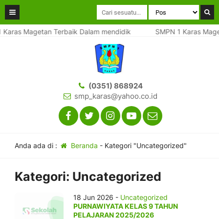
aras Magetan Terbaik Dalam mendidik
SMPN 1 Karas Mageta
(0351) 868924
smp_karas@yahoo.co.id
Anda ada di :
Beranda
-
Kategori "Uncategorized"
Kategori:
Uncategorized
18 Jun 2026 -
Uncategorized
PURNAWIYATA KELAS 9 TAHUN
PELAJARAN 2025/2026