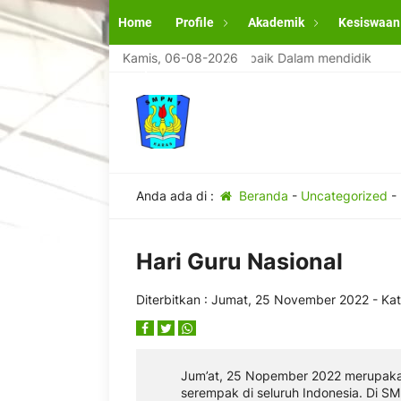
Home
Profile
Akademik
Kesiswaan
SMPN 1 Karas Magetan Terbaik Dalam mendidik
Kamis, 06-08-2026
SMPN
Pengumuman Kelulusan
Anda ada di :
Beranda
-
Uncategorized
-
Hari Guru Nasional
Diterbitkan :
Jumat, 25 November 2022
- Kat
Jum’at, 25 Nopember 2022 merupakan
serempak di seluruh Indonesia. Di S