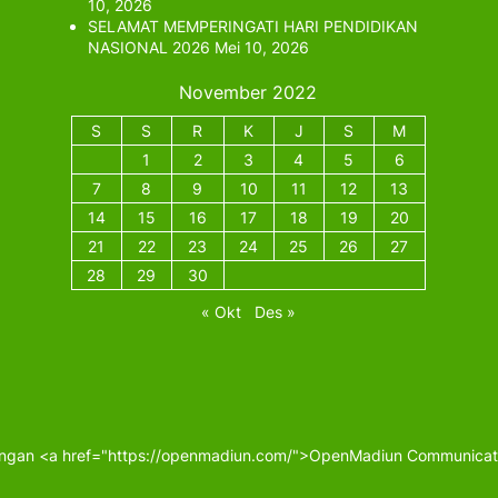
10, 2026
SELAMAT MEMPERINGATI HARI PENDIDIKAN
NASIONAL 2026
Mei 10, 2026
November 2022
S
S
R
K
J
S
M
1
2
3
4
5
6
7
8
9
10
11
12
13
14
15
16
17
18
19
20
21
22
23
24
25
26
27
28
29
30
« Okt
Des »
ngan <a href="https://openmadiun.com/">OpenMadiun Communicate