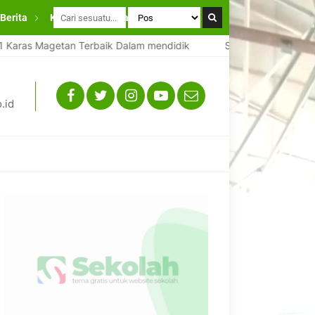
Berita
Kontak
Layanan Wali Murid
as Magetan Terbaik Dalam mendidik
SMPN 1 Karas Magetan 
.id