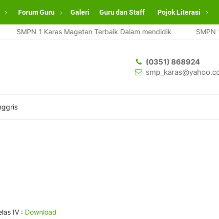
Forum Guru
Galeri
Guru dan Staff
Pojok Literasi
SMPN 1 Karas Magetan Terbaik Dalam mendidik
SMPN 1 Kar
(0351) 868924
smp_karas@yahoo.co
nggris
las IV :
Download