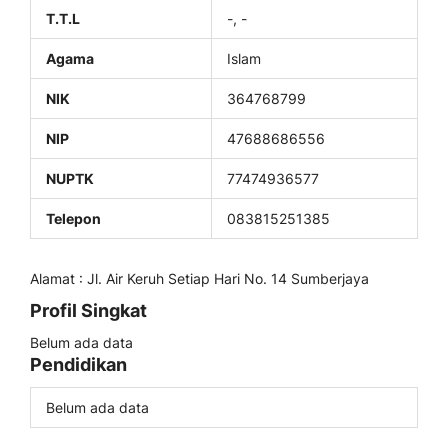
T.T.L
-, -
Agama
Islam
NIK
364768799
NIP
47688686556
NUPTK
77474936577
Telepon
083815251385
Alamat : Jl. Air Keruh Setiap Hari No. 14 Sumberjaya
Profil Singkat
Belum ada data
Pendidikan
Belum ada data